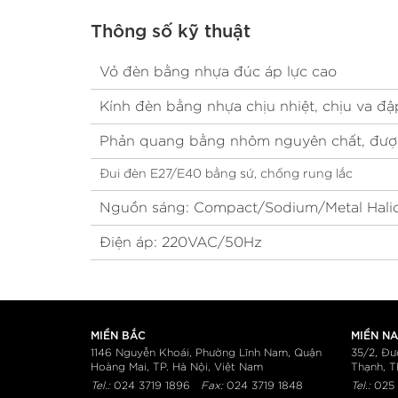
Thông số kỹ thuật
Vỏ đèn bằng nhựa đúc áp lực cao
Kính đèn bằng nhựa chịu nhiệt, chịu va đậ
Phản quang bằng nhôm nguyên chất, đượ
Đui đèn E27/E40 bằng sứ, chống rung lắc
Nguồn sáng: Compact/Sodium/Metal Hali
Điện áp: 220VAC/50Hz
MIỀN BẮC
MIỀN N
1146 Nguyễn Khoái, Phường Lĩnh Nam, Quận
35/2, Đư
Hoàng Mai, TP. Hà Nội, Việt Nam
Thạnh, T
Tel.:
024 3719 1896
Fax:
024 3719 1848
Tel.:
025 