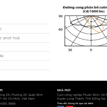
p
c anot hoá
de
AM
NHÀ MÁY
ờng D5, Phường 25, Quận Bình
Cụm công nghiệp Phước Bình, Xã P
P. Hồ Chí Minh, Việt Nam
Huyện Long Thành, Tỉnh Đồng Nai
Theo dõi chúng tôi qua các kênh
4365 3888