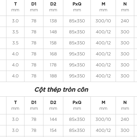
T
D1
D2
PxQ
M
N
mm
mm
mm
mm
mm
mm
3.0
78
138
85x350
300/10
240
3.5
78
148
85x350
400/12
300
3.5
78
158
85x350
400/12
300
4.0
78
168
95x350
400/12
300
4.0
78
178
95x350
400/12
300
4.0
78
188
95x350
400/12
300
Cột thép tròn côn
T
D1
D2
PxQ
M
N
mm
mm
mm
mm
mm
mm
3.0
78
144
85x350
300/10
240
3.0
78
154
85x350
400/12
300