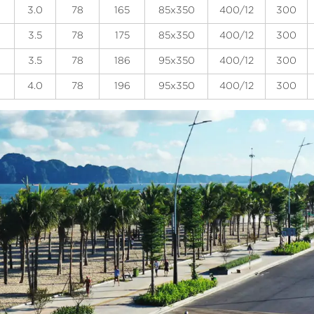
3.0
78
165
85x350
400/12
300
3.5
78
175
85x350
400/12
300
3.5
78
186
95x350
400/12
300
4.0
78
196
95x350
400/12
300