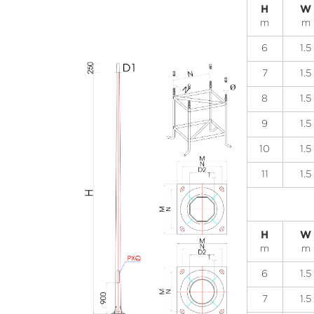
H
W
m
m
6
1.5
7
1.5
8
1.5
9
1.5
10
1.5
11
1.5
H
W
m
m
6
1.5
7
1.5