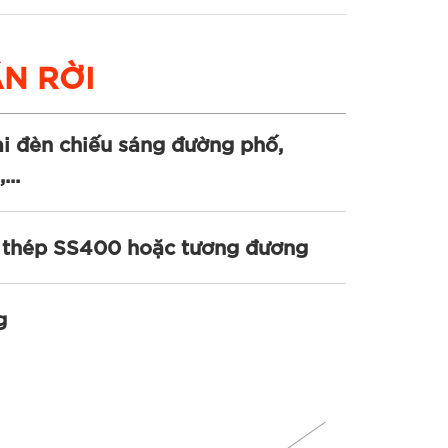
N RỜI
ại đèn chiếu sáng đường phố,
...
 thép SS400 hoặc tương đương
g