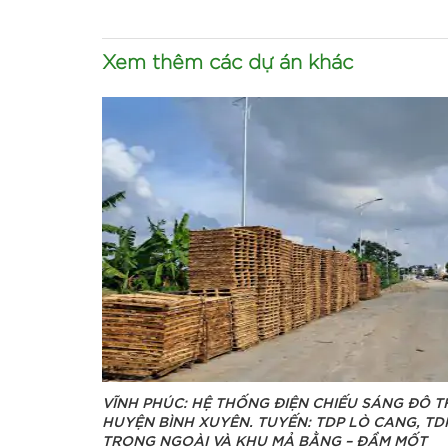
Xem thêm các dự án khác
VĨNH PHÚC: HỆ THỐNG ĐIỆN CHIẾU SÁNG ĐÔ T
HUYỆN BÌNH XUYÊN. TUYẾN: TDP LÒ CANG, TD
TRONG NGOÀI VÀ KHU MẢ BẰNG – ĐẦM MỐT