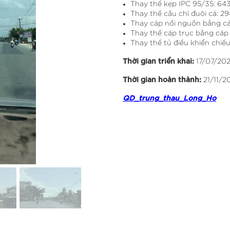
Thay thế kẹp IPC 95/35: 643
Thay thế cầu chì đuôi cá: 294
Thay cáp nối nguồn bằng cá
Thay thế cáp trục bằng cáp 
Thay thế tủ điều khiển chiế
Thời gian triển khai:
17/07/20
Thời gian hoàn thành:
21/11/2
QD_trung_thau_Long_Ho