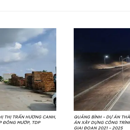
HỊ THỊ TRẤN HƯƠNG CANH,
QUẢNG BÌNH – DỰ ÁN TH
P ĐÔNG MƯỚP, TDP
ÁN XÂY DỰNG CÔNG TRÌN
GIAI ĐOẠN 2021 – 2025