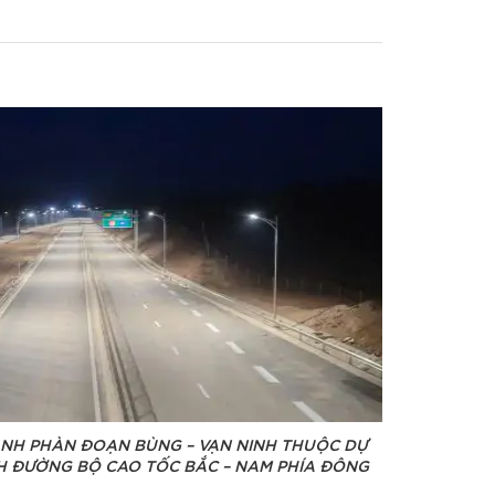
ÀNH PHÀN ĐOẠN BÙNG – VẠN NINH THUỘC DỰ
H ĐƯỜNG BỘ CAO TỐC BẮC – NAM PHÍA ĐÔNG